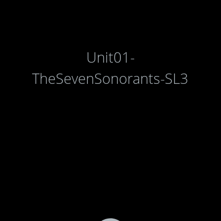
Unit01-
TheSevenSonorants-SL3